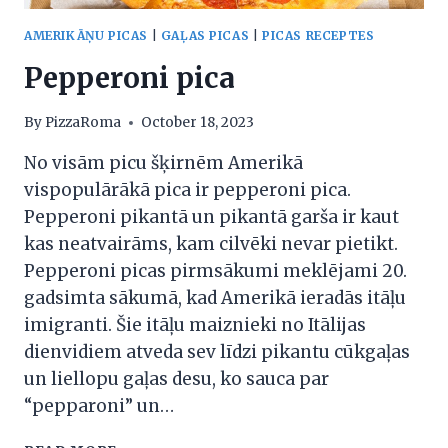
AMERIKĀŅU PICAS
|
GAĻAS PICAS
|
PICAS RECEPTES
Pepperoni pica
By
PizzaRoma
October 18, 2023
No visām picu šķirnēm Amerikā
vispopulārākā pica ir pepperoni pica.
Pepperoni pikantā un pikantā garša ir kaut
kas neatvairāms, kam cilvēki nevar pietikt.
Pepperoni picas pirmsākumi meklējami 20.
gadsimta sākumā, kad Amerikā ieradās itāļu
imigranti. Šie itāļu maiznieki no Itālijas
dienvidiem atveda sev līdzi pikantu cūkgaļas
un liellopu gaļas desu, ko sauca par
“pepparoni” un…
PEPPERONI