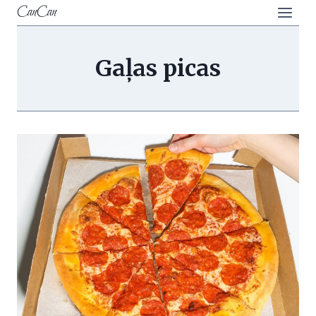
Skip
CanCan
to
content
Gaļas picas