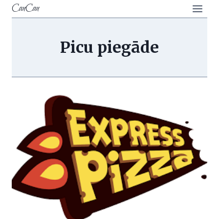
Skip
CanCan
to
content
Picu piegāde