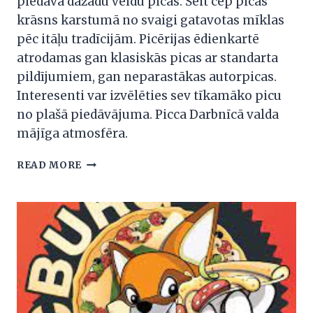
piedāvā dažādu veidu picas. Šeit cep picas
krāsns karstumā no svaigi gatavotas mīklas
pēc itāļu tradīcijām. Picērijas ēdienkartē
atrodamas gan klasiskās picas ar standarta
pildījumiem, gan neparastākas autorpicas.
Interesenti var izvēlēties sev tīkamāko picu
no plašā piedāvājuma. Picca Darbnīcā valda
mājīga atmosfēra.
PICA
READ MORE
DARBNĪCA