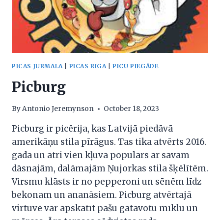
PICAS JURMALA
|
PICAS RIGA
|
PICU PIEGĀDE
Picburg
By
Antonio Jeremynson
October 18, 2023
Picburg ir picērija, kas Latvijā piedāvā
amerikāņu stila pīrāgus. Tas tika atvērts 2016.
gadā un ātri vien kļuva populārs ar savām
dāsnajām, dalāmajām Ņujorkas stila šķēlītēm.
Virsmu klāsts ir no pepperoni un sēnēm līdz
bekonam un ananāsiem. Picburg atvērtajā
virtuvē var apskatīt pašu gatavotu mīklu un