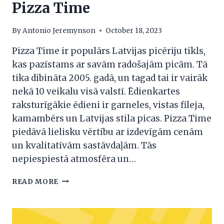
Pizza Time
By
Antonio Jeremynson
October 18, 2023
Pizza Time ir populārs Latvijas picēriju tīkls,
kas pazīstams ar savām radošajām picām. Tā
tika dibināta 2005. gadā, un tagad tai ir vairāk
nekā 10 veikalu visā valstī. Ēdienkartes
raksturīgākie ēdieni ir garneles, vistas fileja,
kamambērs un Latvijas stila picas. Pizza Time
piedāvā lielisku vērtību ar izdevīgām cenām
un kvalitatīvām sastāvdaļām. Tās
nepiespiestā atmosfēra un…
PIZZA
READ MORE
TIME