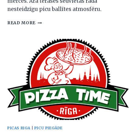
mērces. Āra terases sēdvietas rada
nesteidzīgu picu ballītes atmosfēru.
PICBURG
READ MORE
PICAS RIGA
|
PICU PIEGĀDE