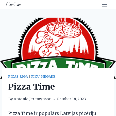
Skip
CanCan
to
content
PICAS RIGA
|
PICU PIEGĀDE
Pizza Time
By
Antonio Jeremynson
October 18, 2023
Pizza Time ir populārs Latvijas picēriju