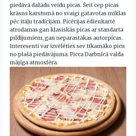
piedāvā dažādu veidu picas. Šeit cep picas
krāsns karstumā no svaigi gatavotas mīklas
pēc itāļu tradīcijām. Picērijas ēdienkartē
atrodamas gan klasiskās picas ar standarta
pildījumiem, gan neparastākas autorpicas.
Interesenti var izvēlēties sev tīkamāko picu
no plašā piedāvājuma. Picca Darbnīcā valda
mājīga atmosfēra.