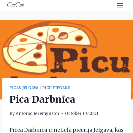
Skip
CanCan
to
content
PICAS JELGAVA
|
PICU PIEGĀDE
Pica Darbnīca
By
Antonio Jeremynson
October 19, 2023
Picca Darbnīca ir neliela picērija Jelgavā, kas