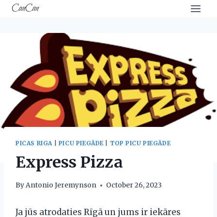
Skip
CanCan
to
content
PICAS RIGA
|
PICU PIEGĀDE
|
TOP PICU PIEGĀDE
Express Pizza
By
Antonio Jeremynson
October 26, 2023
Ja jūs atrodaties Rīgā un jums ir iekāres