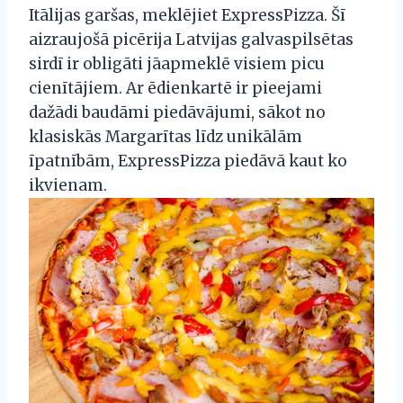
Itālijas garšas, meklējiet ExpressPizza. Šī
aizraujošā picērija Latvijas galvaspilsētas
sirdī ir obligāti jāapmeklē visiem picu
cienītājiem. Ar ēdienkartē ir pieejami
dažādi baudāmi piedāvājumi, sākot no
klasiskās Margarītas līdz unikālām
īpatnībām, ExpressPizza piedāvā kaut ko
ikvienam.