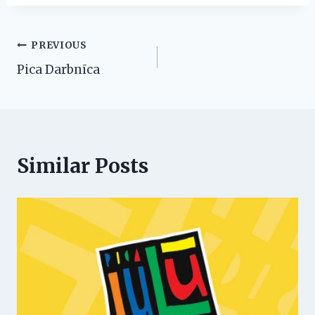
Post
PREVIOUS
Pica Darbnīca
navigation
Similar Posts