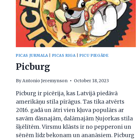
PICAS JURMALA
|
PICAS RIGA
|
PICU PIEGĀDE
Picburg
By
Antonio Jeremynson
October 18, 2023
Picburg ir picērija, kas Latvijā piedāvā
amerikāņu stila pīrāgus. Tas tika atvērts
2016. gadā un ātri vien kļuva populārs ar
savām dāsnajām, dalāmajām Ņujorkas stila
šķēlītēm. Virsmu klāsts ir no pepperoni un
sēnēm līdz bekonam un ananāsiem. Picburg