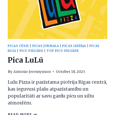
PICAS CĒSIS
|
PICAS JURMALA
|
PICAS LIEPĀJA
|
PICAS
RIGA
|
PICU PIEGĀDE
|
TOP PICU PIEGĀDE
Pica LuLū
By
Antonio Jeremynson
October 18, 2023
Lulu Pizza ir pazīstama picērija Rīgas centrā,
kas ieguvusi plašu atpazīstamību un
popularitāti ar savu gardu picu un siltu
atmosfēru.
PICA
READ MORE