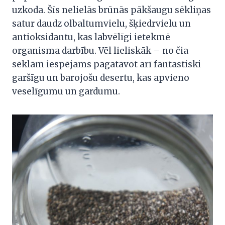
uzkoda. Šīs nelielās brūnās pākšaugu sēkliņas
satur daudz olbaltumvielu, šķiedrvielu un
antioksidantu, kas labvēlīgi ietekmē
organisma darbību. Vēl lieliskāk – no čia
sēklām iespējams pagatavot arī fantastiski
garšīgu un barojošu desertu, kas apvieno
veselīgumu un gardumu.