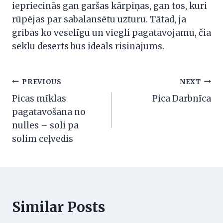
iepriecinās gan garšas kārpiņas, gan tos, kuri
rūpējas par sabalansētu uzturu. Tātad, ja
gribas ko veselīgu un viegli pagatavojamu, čia
sēklu deserts būs ideāls risinājums.
Post
PREVIOUS
NEXT
Picas mīklas
Pica Darbnīca
navigation
pagatavošana no
nulles – soli pa
solim ceļvedis
Similar Posts