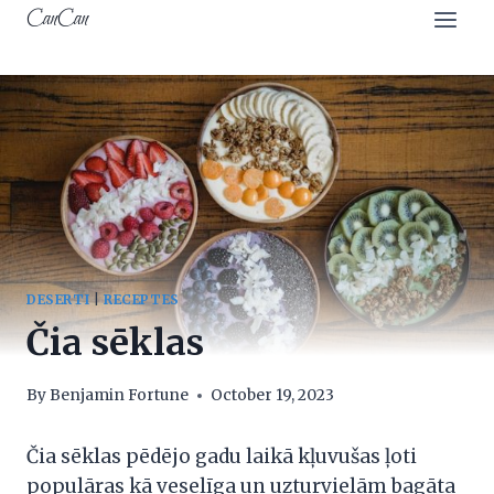
Skip
CanCan
to
content
DESERTI
|
RECEPTES
Čia sēklas
By
Benjamin Fortune
October 19, 2023
Čia sēklas pēdējo gadu laikā kļuvušas ļoti
populāras kā veselīga un uzturvielām bagāta