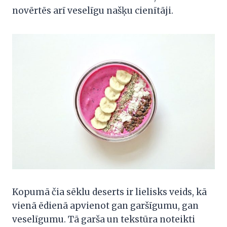
novērtēs arī veselīgu našķu cienītāji.
Kopumā čia sēklu deserts ir lielisks veids, kā
vienā ēdienā apvienot gan garšīgumu, gan
veselīgumu. Tā garša un tekstūra noteikti