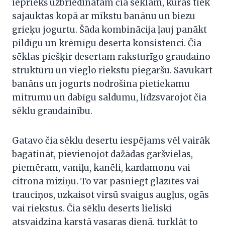
iepriekš uzbriedinātām čia sēklām, kuras tiek
sajauktas kopā ar mīkstu banānu un biezu
grieķu jogurtu. Šāda kombinācija ļauj panākt
pildīgu un krēmīgu deserta konsistenci. Čia
sēklas piešķir desertam raksturīgo graudaino
struktūru un vieglo riekstu piegaršu. Savukārt
banāns un jogurts nodrošina pietiekamu
mitrumu un dabīgu saldumu, līdzsvarojot čia
sēklu graudainību.
Gatavo čia sēklu desertu iespējams vēl vairāk
bagātināt, pievienojot dažādas garšvielas,
piemēram, vaniļu, kanēli, kardamonu vai
citrona miziņu. To var pasniegt glāzītēs vai
trauciņos, uzkaisot virsū svaigus augļus, ogās
vai riekstus. Čia sēklu deserts lieliski
atsvaidzina karstā vasaras dienā, turklāt to